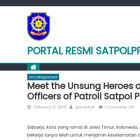
Skip
to
content
PORTAL RESMI SATPOLP
Uncategorized
Meet the Unsung Heroes o
Officers of Patroli Satpol 
Posted
Author
on
February 11, 2026
gacorkali
Comments Off
on
Me
th
Sidoarjo, kota yang ramai di Jawa Timur, Indonesi
Un
bekerja tanpa lelah untuk menjamin keselamatan 
He