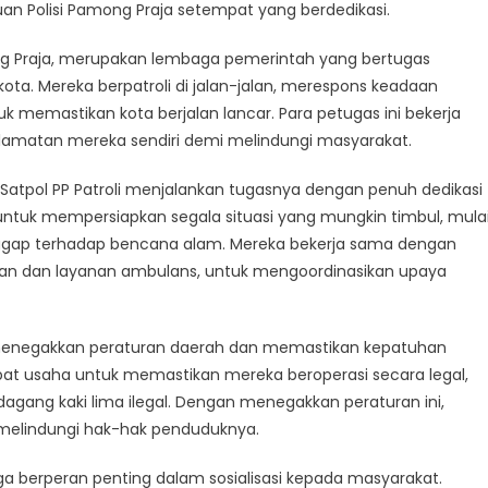
tuan Polisi Pamong Praja setempat yang berdedikasi.
oarjo:
among Praja, merupakan lembaga pemerintah yang bertugas
e
dicated
ta. Mereka berpatroli di jalan-jalan, merespons keadaan
icers
 memastikan kota berjalan lancar. Para petugas ini bekerja
elamatan mereka sendiri demi melindungi masyarakat.
roli
tpol
atpol PP Patroli menjalankan tugasnya dengan penuh dedikasi
 untuk mempersiapkan segala situasi yang mungkin timbul, mula
anggap terhadap bencana alam. Mereka bekerja sama dengan
ran dan layanan ambulans, untuk mengoordinasikan upaya
ah menegakkan peraturan daerah dan memastikan kepatuhan
t usaha untuk memastikan mereka beroperasi secara legal,
gang kaki lima ilegal. Dengan menegakkan peraturan ini,
melindungi hak-hak penduduknya.
juga berperan penting dalam sosialisasi kepada masyarakat.