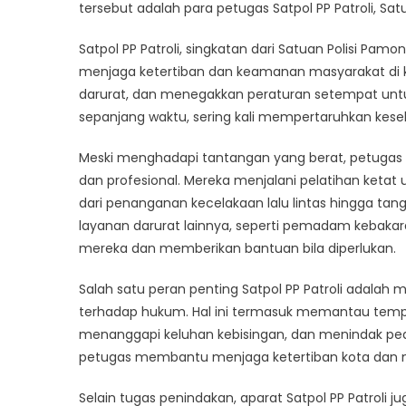
of
tersebut adalah para petugas Satpol PP Patroli, Sa
Sid
Satpol PP Patroli, singkatan dari Satuan Polisi P
Th
De
menjaga ketertiban dan keamanan masyarakat di ko
Off
darurat, dan menegakkan peraturan setempat untuk
of
sepanjang waktu, sering kali mempertaruhkan kes
Pat
Sa
Meski menghadapi tantangan yang berat, petugas S
PP
dan profesional. Mereka menjalani pelatihan ketat
dari penanganan kecelakaan lalu lintas hingga t
layanan darurat lainnya, seperti pemadam kebaka
mereka dan memberikan bantuan bila diperlukan.
Salah satu peran penting Satpol PP Patroli adal
terhadap hukum. Hal ini termasuk memantau tempa
menanggapi keluhan kebisingan, dan menindak peda
petugas membantu menjaga ketertiban kota dan 
Selain tugas penindakan, aparat Satpol PP Patroli 