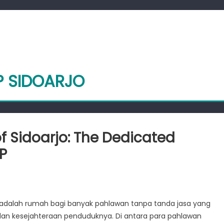
P SIDOARJO
f Sidoarjo: The Dedicated
PP
et
e
a, adalah rumah bagi banyak pahlawan tanpa tanda jasa yang
sung
dan kesejahteraan penduduknya. Di antara para pahlawan
roes