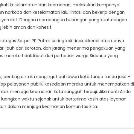
ngkah keselamatan dan keamanan, melakukan kampanye
n narkoba dan keselamatan lalu lintas, dan bekerja dengan
masyarakat. Dengan membangun hubungan yang kuat dengan
lebih aman dan kohesif.
ugas Satpol PP Patroli sering kali tidak dikenal atas upaya
ar, jauh dari sorotan, dan jarang menerima pengakuan yang
s mereka tidak luput dari perhatian warga Sidoarjo yang
rjo, penting untuk mengingat pahlawan kota tanpa tanda jasa –
dap pelayanan publik, kesediaan mereka untuk menempatkan di
ntuk menjaga keamanan kota sungguh terpuji. Jika nanti Anda
i, luangkan waktu sejenak untuk berterima kasih atas layanan
kan dalam menjaga keamanan komunitas kita.