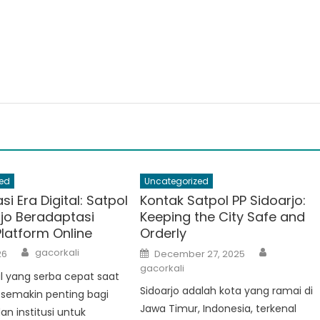
g
ed
Uncategorized
i Era Digital: Satpol
Kontak Satpol PP Sidoarjo:
rjo Beradaptasi
Keeping the City Safe and
latform Online
Orderly
Author
Author
Posted
gacorkali
26
December 27, 2025
on
gacorkali
tal yang serba cepat saat
Sidoarjo adalah kota yang ramai di
i semakin penting bagi
Jawa Timur, Indonesia, terkenal
an institusi untuk