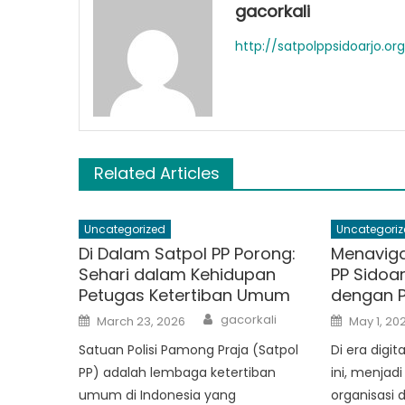
gacorkali
http://satpolppsidoarjo.or
Related Articles
Uncategorized
Uncategoriz
Di Dalam Satpol PP Porong:
Menavigas
Sehari dalam Kehidupan
PP Sidoa
Petugas Ketertiban Umum
dengan P
Author
Posted
Posted
gacorkali
March 23, 2026
May 1, 20
on
on
Satuan Polisi Pamong Praja (Satpol
Di era digi
PP) adalah lembaga ketertiban
ini, menjad
umum di Indonesia yang
organisasi d