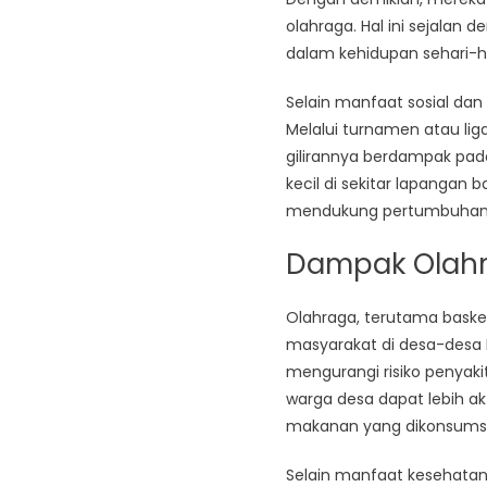
olahraga. Hal ini sejala
dalam kehidupan sehari-ha
Selain manfaat sosial da
Melalui turnamen atau lig
gilirannya berdampak pad
kecil di sekitar lapanga
mendukung pertumbuhan 
Dampak Olahr
Olahraga, terutama basket
masyarakat di desa-desa I
mengurangi risiko penyaki
warga desa dapat lebih akt
makanan yang dikonsumsi
Selain manfaat kesehatan, 