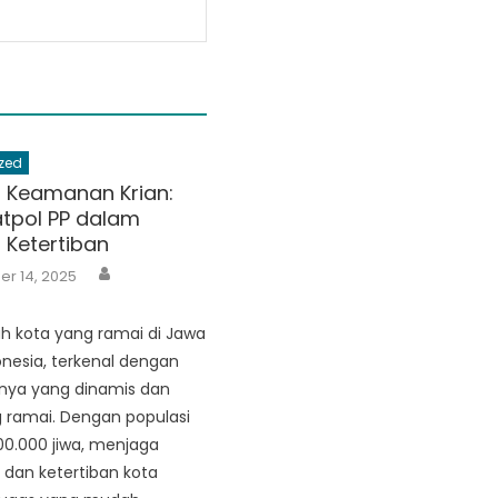
zed
 Keamanan Krian:
atpol PP dalam
 Ketertiban
Author
r 14, 2025
ah kota yang ramai di Jawa
onesia, terkenal dengan
nya yang dinamis dan
 ramai. Dengan populasi
100.000 jiwa, menjaga
dan ketertiban kota