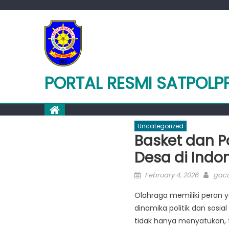
Skip
to
content
PORTAL RESMI SATPOLP
Uncategorized
Basket dan P
Desa di Indo
Posted
Auth
February 4, 2026
gaco
on
Olahraga memiliki peran 
dinamika politik dan sosi
tidak hanya menyatukan,