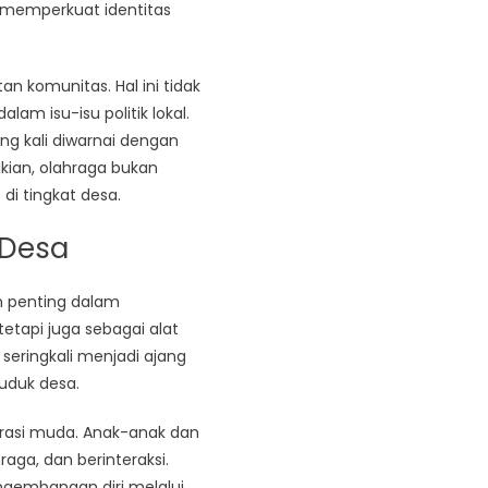
 memperkuat identitas
n komunitas. Hal ini tidak
lam isu-isu politik lokal.
ng kali diwarnai dengan
kian, olahraga bukan
di tingkat desa.
 Desa
an penting dalam
tapi juga sebagai alat
seringkali menjadi ajang
uduk desa.
erasi muda. Anak-anak dan
ga, dan berinteraksi.
ngembangan diri melalui