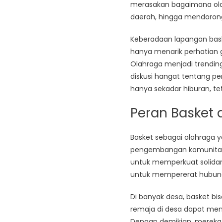
merasakan bagaimana ola
daerah, hingga mendoron
Keberadaan lapangan baske
hanya menarik perhatian ge
Olahraga menjadi trending
diskusi hangat tentang pe
hanya sekadar hiburan, tet
Peran Basket
Basket sebagai olahraga y
pengembangan komunitas d
untuk memperkuat solidari
untuk mempererat hubung
Di banyak desa, basket bi
remaja di desa dapat men
Dengan demikian, mereka 