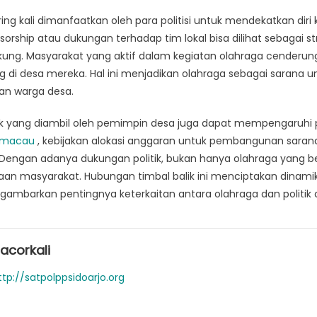
ring kali dimanfaatkan oleh para politisi untuk mendekatkan dir
rship atau dukungan terhadap tim lokal bisa dilihat sebagai stra
ng. Masyarakat yang aktif dalam kegiatan olahraga cenderung 
ung di desa mereka. Hal ini menjadikan olahraga sebagai sarana
gan warga desa.
politik yang diambil oleh pemimpin desa juga dapat mempengaru
 macau
, kebijakan alokasi anggaran untuk pembangunan saran
 Dengan adanya dukungan politik, bukan hanya olahraga yang b
aan masyarakat. Hubungan timbal balik ini menciptakan dinam
barkan pentingnya keterkaitan antara olahraga dan politik di 
acorkali
ttp://satpolppsidoarjo.org