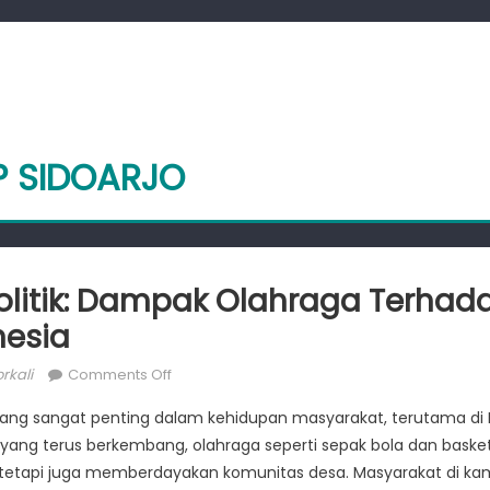
P SIDOARJO
olitik: Dampak Olahraga Terha
nesia
or
on
rkali
Comments Off
Basket
yang sangat penting dalam kehidupan masyarakat, terutama di I
dan
al yang terus berkembang, olahraga seperti sepak bola dan bask
Politik:
 tetapi juga memberdayakan komunitas desa. Masyarakat di 
Dampak