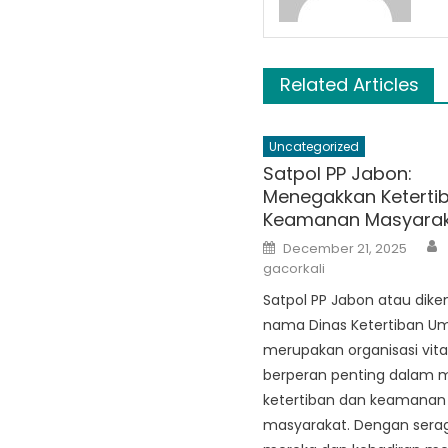
Related Articles
Uncategorized
Satpol PP Jabon:
Menegakkan Keterti
Keamanan Masyara
Posted
December 21, 2025
on
gacorkali
Satpol PP Jabon atau dike
nama Dinas Ketertiban 
merupakan organisasi vita
berperan penting dalam 
ketertiban dan keamanan
masyarakat. Dengan sera