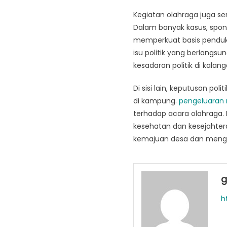
Kegiatan olahraga juga se
Dalam banyak kasus, sponso
memperkuat basis penduku
isu politik yang berlangs
kesadaran politik di kalan
Di sisi lain, keputusan 
di kampung.
pengeluaran
terhadap acara olahraga.
kesehatan dan kesejahter
kemajuan desa dan menggam
g
h