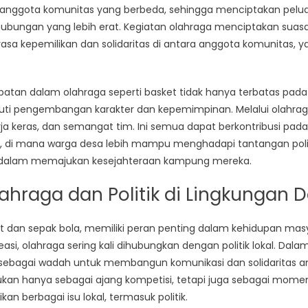
dari anggota komunitas yang berbeda, sehingga menciptakan pelu
hubungan yang lebih erat. Kegiatan olahraga menciptakan sua
sa kepemilikan dan solidaritas di antara anggota komunitas, ya
ibatan dalam olahraga seperti basket tidak hanya terbatas pada 
iputi pengembangan karakter dan kepemimpinan. Melalui olahra
 kerja keras, dan semangat tim. Ini semua dapat berkontribusi p
, di mana warga desa lebih mampu menghadapi tantangan politik
tif dalam memajukan kesejahteraan kampung mereka.
lahraga dan Politik di Lingkungan 
 dan sepak bola, memiliki peran penting dalam kehidupan masy
easi, olahraga sering kali dihubungkan dengan politik lokal. Dala
 sebagai wadah untuk membangun komunikasi dan solidaritas an
ukan hanya sebagai ajang kompetisi, tetapi juga sebagai mom
n berbagai isu lokal, termasuk politik.