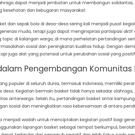
Olahraga
hraga dapat menjadi jembatan untuk membangun solidaritas,
Terhadap
g kesehatan dan kebugaran masyarakat.
Komunitas
Desa
t dan sepak bola di desa-desa sering kali menjadi pusat kegiata
di
nerasi muda, tetapi juga dapat menginspirasi partisipasi aktif da
Indonesia
 topic di kalangan warga, di mana perhelatan pertandingan seri
rmasalahan sosial dan peningkatan kualitas hidup. Dengan demi
api juga alat yang potensial untuk perubahan sosial yang positif 
 dalam Pengembangan Komunitas
ang populer di seluruh dunia, termasuk Indonesia, memiliki per
esa. Kegiatan bermain basket tidak hanya sekadar olahraga, te
tas antarwarga. Selain itu, pertandingan basket antar kampung 
an sosial dan meningkatkan rasa kebersamaan di antara pend
sa menjadi wadah untuk menciptakan kegiatan positif bagi gen
ggunakan lapangan basket sebagai tempat berkumpul, berolahra
dapat terhindar dari pengaruh negatif dan lebih fokus pada pe