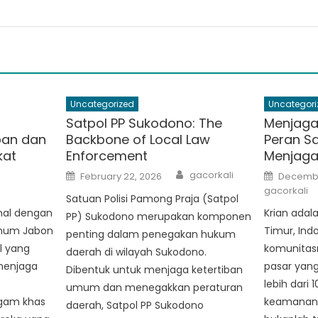
Uncategorized
Uncategori
Satpol PP Sukodono: The
Menjaga
ban dan
Backbone of Local Law
Peran S
kat
Enforcement
Menjaga
Author
Author
Posted
Posted
gacorkali
February 22, 2026
Decembe
on
on
gacorkali
Satuan Polisi Pamong Praja (Satpol
nal dengan
Krian adal
PP) Sukodono merupakan komponen
Umum Jabon
Timur, Ind
penting dalam penegakan hukum
l yang
komunitas
daerah di wilayah Sukodono.
menjaga
pasar yang
Dibentuk untuk menjaga ketertiban
lebih dari 
umum dan menegakkan peraturan
gam khas
keamanan 
daerah, Satpol PP Sukodono