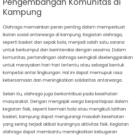
Pengembangan Komunitas di
Kampung
Olahraga memainkan peran penting dalam memperkuat
ikatan sosial antarwarga di kampung. Kegiatan olahraga,
seperti basket dan sepak bola, menjadi salah satu sarana
untuk berkumpul dan berinteraksi dengan sesama. Dalam
komunitas, pertandingan olahraga seringkali diselenggarakan
untuk merayakan hari-hari tertentu atau sebagai bentuk
kompetisi antar lingkungan. Hal ini dapat memupuk rasa
kebersamaan dan meningkatkan solidaritas antarwarga.
Selain itu, olahraga juga berkontribusi pada kesehatan
masyarakat. Dengan mengajak warga berpartisipasi dalam
kegiatan fisik, seperti bermain bola atau mengikuti latihan
basket, kampung dapat mengurangi masalah kesehatan
yang sering terjadi akibat kurangnya aktivitas fisik. Kegiatan
olahraga dapat membantu meningkatkan kebugaran